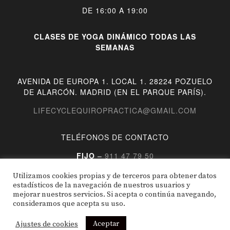
DE 16:00 A 19:00
CLASES DE YOGA DINÁMICO TODAS LAS
SEMANAS
AVENIDA DE EUROPA 1. LOCAL 1. 28224 POZUELO
DE ALARCÓN. MADRID (EN EL PARQUE PARÍS).
LIFECYCLEQUIROPRACTICA@GMAIL.COM
TELÉFONOS DE CONTACTO
FIJO
–
911 47 79 50
MÓVIL
–
722 24 55 41
Utilizamos cookies propias y de terceros para obtener datos
estadísticos de la navegación de nuestros usuarios y
mejorar nuestros servicios. Si acepta o continúa navegando,
POLÍTICA DE PRIVACIDAD
consideramos que acepta su uso.
POLÍTICA DE COOKIES
Aceptar
Ajustes de cookies